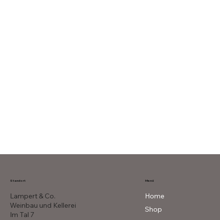
Menü
Standort
Lampert & Co.
Home
Weinbau und Kellerei
Shop
Im Tal 7