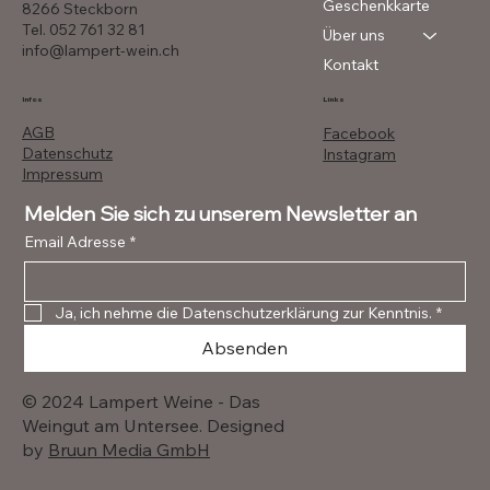
Geschenkkarte
8266 Steckborn
Tel. 052 761 32 81
Über uns
info@lampert-wein.ch
Kontakt
Infos
Links
AGB
Facebook
Datenschutz
Instagram
Impressum
Melden Sie sich zu unserem Newsletter an
Email Adresse
*
Ja, ich nehme die Datenschutzerklärung zur Kenntnis.
*
Absenden
© 2024 Lampert Weine - Das
Weingut am Untersee. Designed
by
Bruun Media GmbH