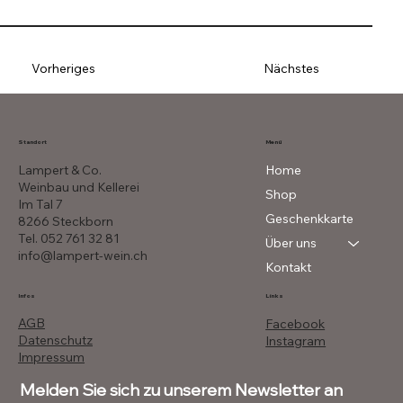
Vorheriges
Nächstes
Menü
Standort
Lampert & Co.
Home
Weinbau und Kellerei
Shop
Im Tal 7
Geschenkkarte
8266 Steckborn
Tel. 052 761 32 81
Über uns
info@lampert-wein.ch
Kontakt
Infos
Links
AGB
Facebook
Datenschutz
Instagram
Impressum
Melden Sie sich zu unserem Newsletter an