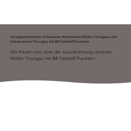
Anmelden
Ausgezeichneter Schweizer Weisswein Müller Thurgau vom
Untersee im Thurgau mit 88 Falstaff Punkten
Wir freuen uns über die Auszeichnung unseres
Müller Thurgau mit 88 Falstaff Punkten