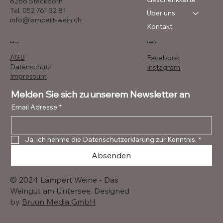
8266 Steckborn
Tel. 052 761 32 81
Über uns
info@lampert-wein.ch
Kontakt
Infos
Links
AGB
Facebook
Datenschutz
Instagram
Impressum
Melden Sie sich zu unserem Newsletter an
Email Adresse
*
Ja, ich nehme die Datenschutzerklärung zur Kenntnis.
*
Absenden
© 2024 Lampert Weine - Das
Weingut am Untersee. Designed
by
Bruun Media GmbH