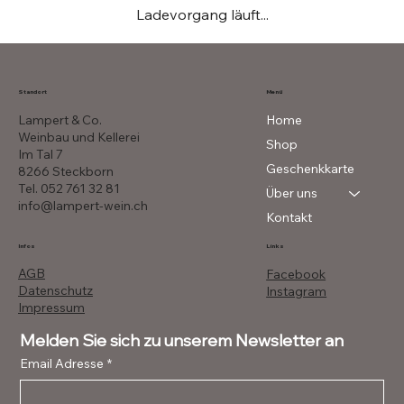
Ladevorgang läuft...
Menü
Standort
Lampert & Co.
Home
Weinbau und Kellerei
Shop
Im Tal 7
Geschenkkarte
8266 Steckborn
Tel. 052 761 32 81
Über uns
info@lampert-wein.ch
Kontakt
Infos
Links
AGB
Facebook
Datenschutz
Instagram
Impressum
Melden Sie sich zu unserem Newsletter an
Email Adresse
*