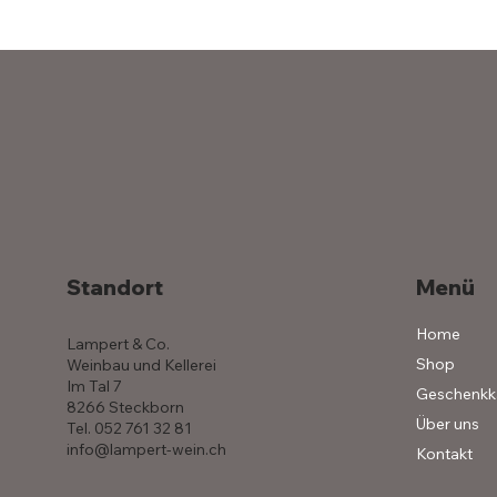
Standort
Menü
Home
Lampert & Co.
Shop
Weinbau und Kellerei
Im Tal 7
Geschenkk
8266 Steckborn
Über uns
Tel. 052 761 32 81
info@lampert-wein.ch
Kontakt