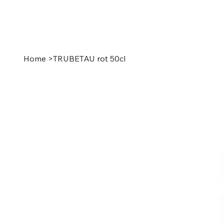
Home
Shop
Geschenkkarte
Über uns
Home
>
TRUBETAU rot 50cl