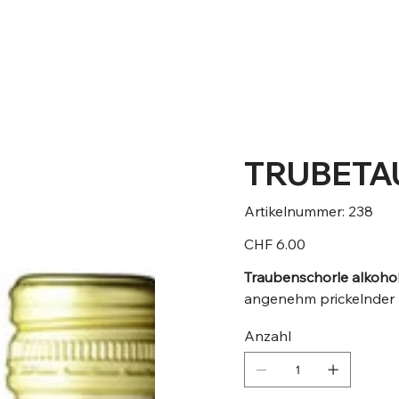
Kontakt
TRUBETAU 
Artikelnumm
Artikelnummer:
238
238
Preis
CHF 6.00
Traubenschorle alkoholf
angenehm prickelnder 
Anzahl