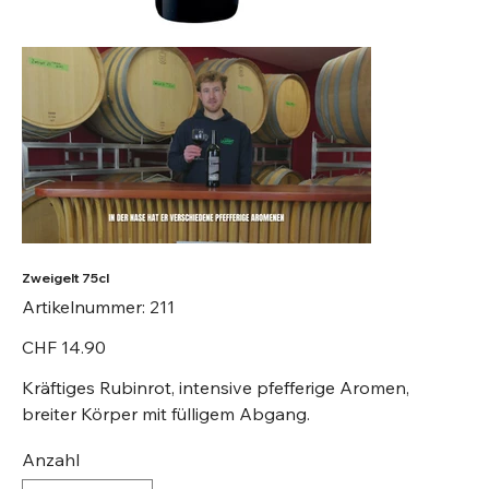
Zweigelt 75cl
Artikelnummer:
Artikelnummer:
211
211
Preis
CHF 14.90
Kräftiges Rubinrot, intensive pfefferige Aromen,
breiter Körper mit fülligem Abgang.
Anzahl