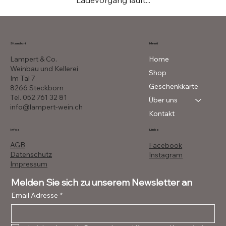
Ladevorgang läuft...
Menü
Standort
Lampert & Co.
Home
Weinbau und Kellerei
Shop
Im Tal 7
Geschenkkarte
8266 Steckborn
Tel. 052 761 32 81
Über uns
info@lampert-wein.ch
Kontakt
Infos
Links
AGB
Facebook
Datenschutz
Instagram
Impressum
Melden Sie sich zu unserem Newsletter an
Email Adresse
*